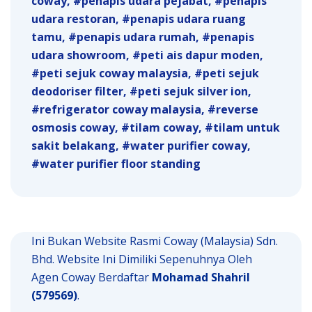
coway
penapis udara pejabat
penapis
udara restoran
penapis udara ruang
tamu
penapis udara rumah
penapis
udara showroom
peti ais dapur moden
peti sejuk coway malaysia
peti sejuk
deodoriser filter
peti sejuk silver ion
refrigerator coway malaysia
reverse
osmosis coway
tilam coway
tilam untuk
sakit belakang
water purifier coway
water purifier floor standing
Ini Bukan Website Rasmi Coway (Malaysia) Sdn.
Bhd. Website Ini Dimiliki Sepenuhnya Oleh
Agen Coway Berdaftar
Mohamad Shahril
(579569)
.