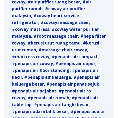
coway
air purifier ruang besar
air
purifier rumah
coway air purifier
malaysia
coway heart service
refrigerator
coway massage chair
coway mattress
coway water purifier
malaysia
foot massage chair
hepa filter
coway
kerusi urut ruang tamu
kerusi
urut rumah
massage chair coway
mattress coway
penapis air compact
penapis air coway
penapis air dapur
penapis air floor standing
penapis air
kecil
penapis air keluarga
penapis air
keluarga besar
penapis air panas sejuk
penapis air pejabat
penapis air ro
coway
penapis air rumah
penapis air
table top
penapis air tangki besar
penapis udara bilik besar
penapis udara