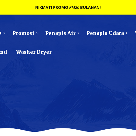
NIKMATI PROMO
RM20
BULANAN!
e
Promosi
Penapis Air
Penapis Udara
ond
Washer Dryer