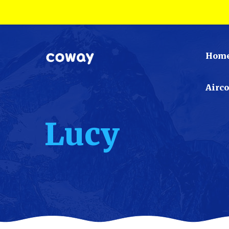
Hom
Airc
Lucy