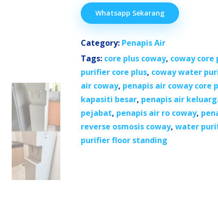
Whatsapp Sekarang
Category:
Penapis Air
Tags:
core plus coway
,
coway core 
purifier core plus
,
coway water puri
air coway
,
penapis air coway core p
kapasiti besar
,
penapis air keluarg
pejabat
,
penapis air ro coway
,
pena
reverse osmosis coway
,
water purif
purifier floor standing