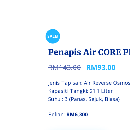
SALE!
Penapis Air CORE 
Original
Cur
RM
143.00
RM
93.00
price
pric
was:
is:
Jenis Tapisan: Air Reverse Osmos
RM143.00.
RM9
Kapasiti Tangki: 21.1 Liter
Suhu : 3 (Panas, Sejuk, Biasa)
Belian:
RM6,300