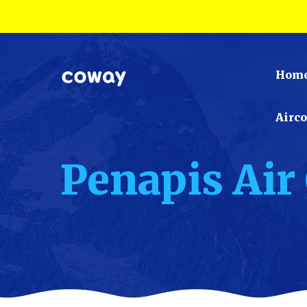
Hom
Airc
Penapis Ai