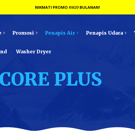
NIKMATI PROMO
RM20
BULANAN!
e
Promosi
Penapis Air
Penapis Udara
ond
Washer Dryer
r CORE PLUS