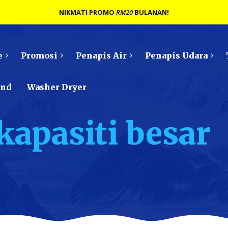
NIKMATI PROMO
RM20
BULANAN!
e
Promosi
Penapis Air
Penapis Udara
ond
Washer Dryer
kapasiti besar