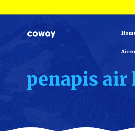
Hom
Airc
penapis air 