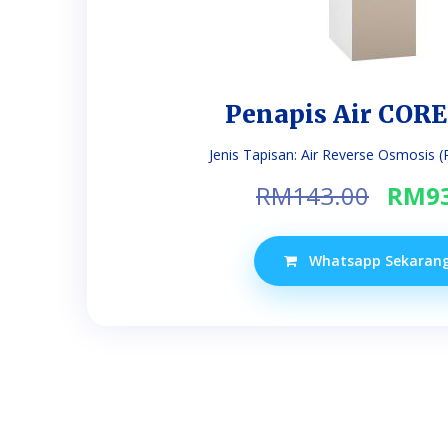
Penapis Air COR
Jenis Tapisan: Air Reverse Osmosis (RO
Orig
RM
143.00
RM
9
price
was:
Whatsapp Sekaran
RM14