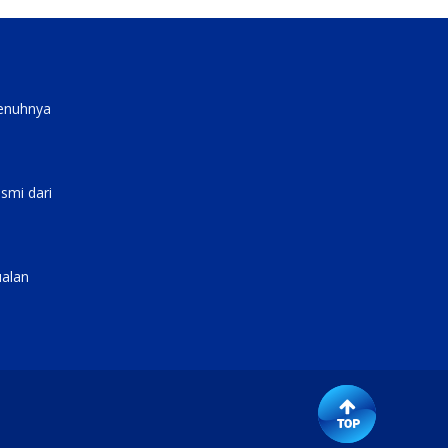
penuhnya
smi dari
ualan