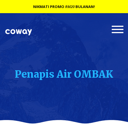
NIKMATI PROMO
RM20
BULANAN!
Togg
navi
Penapis Air OMBAK