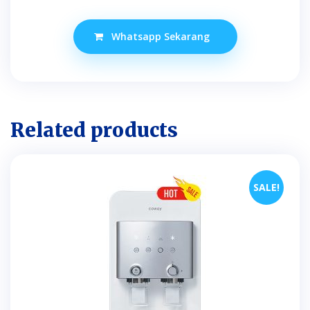
price
price
was:
is:
Whatsapp Sekarang
RM160.00.
RM120.0
Related products
SALE!