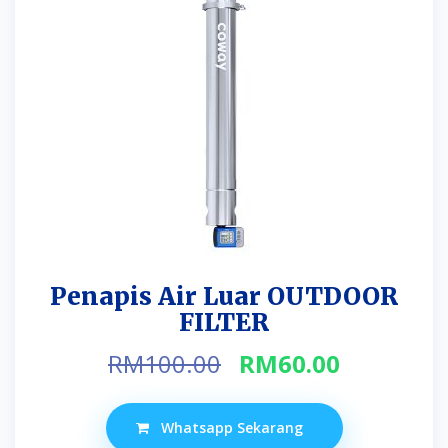
Penapis Air Luar OUTDOOR
FILTER
Original
Current
RM
100.00
RM
60.00
price
price
was:
is:
Whatsapp Sekarang
RM100.00.
RM60.00.