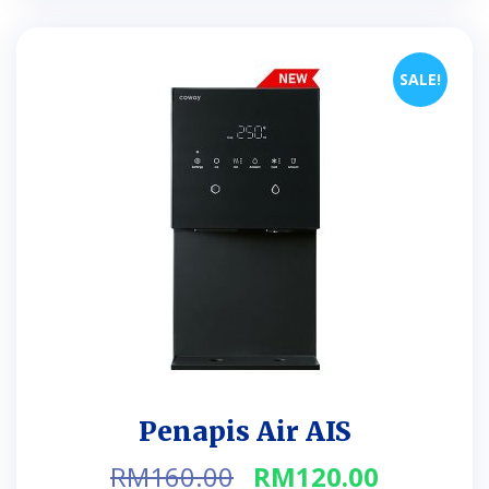
SALE!
Penapis Air AIS
Original
Current
RM
160.00
RM
120.00