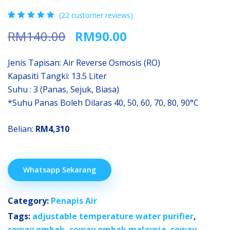
(
22
customer reviews)
Rated
22
5.00
Original
Current
RM
140.00
RM
90.00
out of 5
based on
price
price
customer
was:
is:
ratings
Jenis Tapisan: Air Reverse Osmosis (RO)
RM140.00.
RM90.00.
Kapasiti Tangki: 13.5 Liter
Suhu : 3 (Panas, Sejuk, Biasa)
*Suhu Panas Boleh Dilaras 40, 50, 60, 70, 80, 90°C
Belian:
RM4,310
Whatsapp Sekarang
Category:
Penapis Air
Tags:
adjustable temperature water purifier
,
coway ombak
,
coway ombak malaysia
,
coway