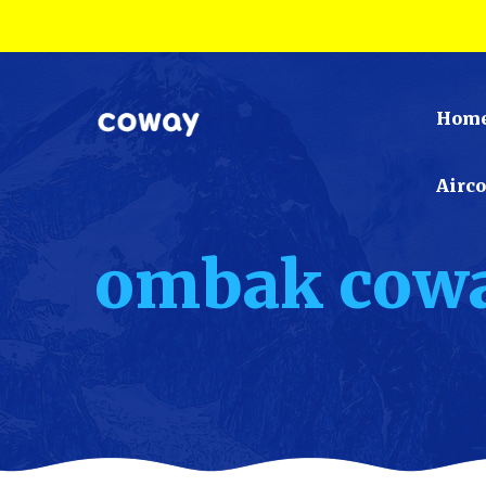
Hom
Airc
ombak cow