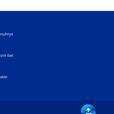
penuhnya
smi dari
ualan