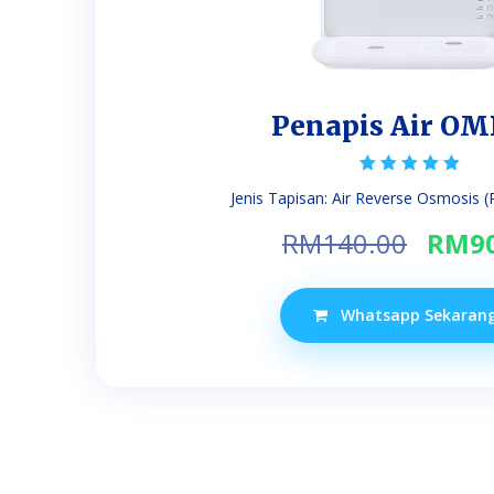
Penapis Air O
Rated
Jenis Tapisan: Air Reverse Osmosis (RO
5.00
out of 5
Orig
RM
140.00
RM
9
price
was:
Whatsapp Sekaran
RM14