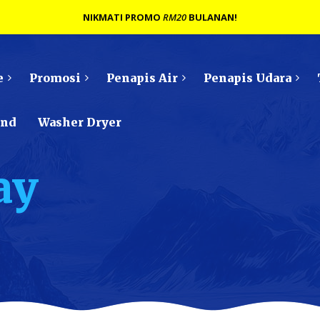
NIKMATI PROMO
RM20
BULANAN!
e
Promosi
Penapis Air
Penapis Udara
ond
Washer Dryer
ay