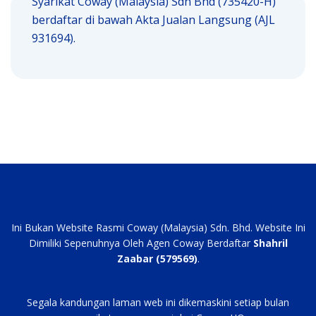
Syarikat Coway (Malaysia) Sdn Bhd (735420-H)
berdaftar di bawah Akta Jualan Langsung (AJL
931694).
Ini Bukan Website Rasmi Coway (Malaysia) Sdn. Bhd. Website Ini
Dimiliki Sepenuhnya Oleh Agen Coway Berdaftar
Shahril
Zaabar (579569)
.
Segala kandungan laman web ini dikemaskini setiap bulan