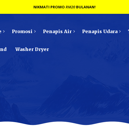
NIKMATI PROMO
RM20
BULANAN!
e
Promosi
Penapis Air
Penapis Udara
ond
Washer Dryer