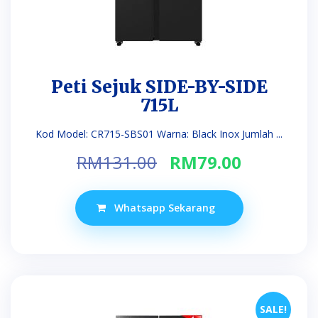
Peti Sejuk SIDE-BY-SIDE
715L
Kod Model: CR715-SBS01 Warna: Black Inox Jumlah ...
Original
Current
RM
131.00
RM
79.00
price
price
was:
is:
Whatsapp Sekarang
RM131.00.
RM79.00.
SALE!