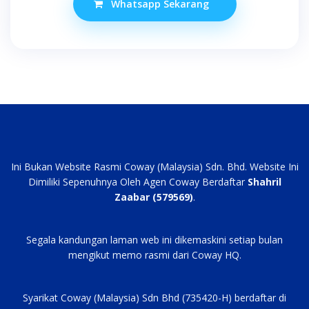
Whatsapp Sekarang
RM147.00.
RM94.00.
Ini Bukan Website Rasmi Coway (Malaysia) Sdn. Bhd. Website Ini
Dimiliki Sepenuhnya Oleh Agen Coway Berdaftar
Shahril
Zaabar (579569)
.
Segala kandungan laman web ini dikemaskini setiap bulan
mengikut memo rasmi dari Coway HQ.
Syarikat Coway (Malaysia) Sdn Bhd (735420-H) berdaftar di