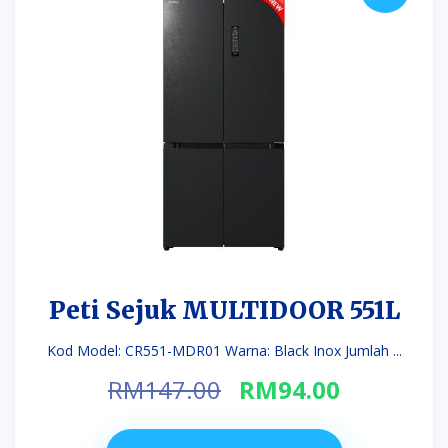
Peti Sejuk MULTIDOOR 551L
Kod Model: CR551-MDR01 Warna: Black Inox Jumlah ...
Original
Current
RM
147.00
RM
94.00
price
price
was:
is: