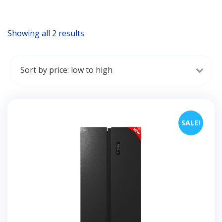
Showing all 2 results
Sorted
by
price:
low
to
high
SALE!