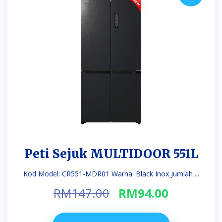
Peti Sejuk MULTIDOOR 551L
Kod Model: CR551-MDR01 Warna: Black Inox Jumlah ...
Original
Current
RM
147.00
RM
94.00
price
price
was:
is: