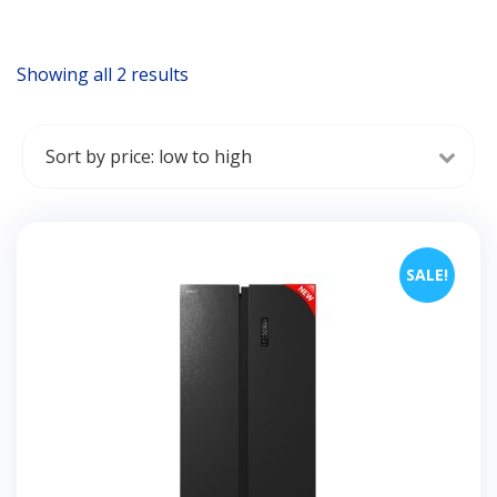
Showing all 2 results
Sorted
by
price:
low
to
high
SALE!