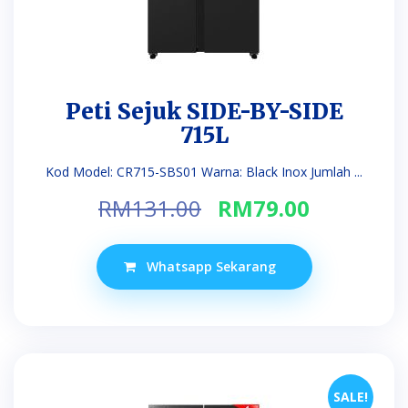
Peti Sejuk SIDE-BY-SIDE
715L
Kod Model: CR715-SBS01 Warna: Black Inox Jumlah ...
Original
Current
RM
131.00
RM
79.00
price
price
was:
is:
Whatsapp Sekarang
RM131.00.
RM79.00.
SALE!