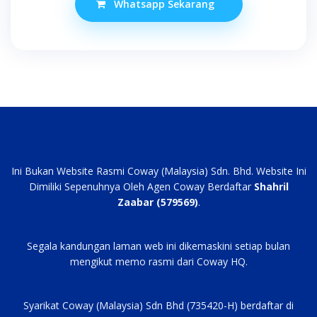
Whatsapp Sekarang
RM147.00.
RM94.00.
Ini Bukan Website Rasmi Coway (Malaysia) Sdn. Bhd. Website Ini
Dimiliki Sepenuhnya Oleh Agen Coway Berdaftar
Shahril
Zaabar (579569)
.
Segala kandungan laman web ini dikemaskini setiap bulan
mengikut memo rasmi dari Coway HQ.
Syarikat Coway (Malaysia) Sdn Bhd (735420-H) berdaftar di