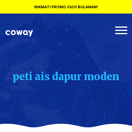
NIKMATI PROMO
RM20
BULANAN!
Togg
navi
peti ais dapur moden