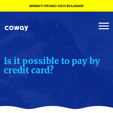
NIKMATI PROMO
RM20
BULANAN!
Togg
navi
Is it possible to pay by
credit card?