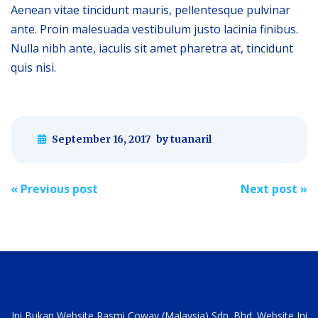
Aenean vitae tincidunt mauris, pellentesque pulvinar
ante. Proin malesuada vestibulum justo lacinia finibus.
Nulla nibh ante, iaculis sit amet pharetra at, tincidunt
quis nisi.
September 16, 2017
by tuanaril
Post
«
Previous post
Next post
»
navigation
Ini Bukan Website Rasmi Coway (Malaysia) Sdn. Bhd. Website Ini