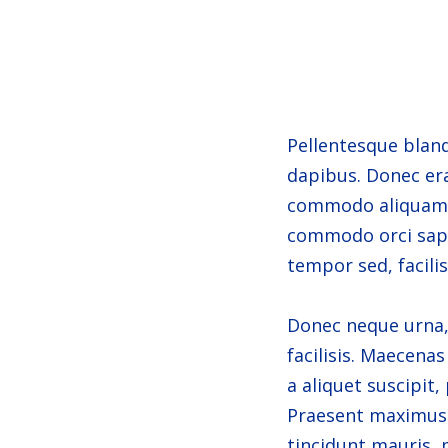
Pellentesque bland
dapibus. Donec era
commodo aliquam. P
commodo orci sapi
tempor sed, facilis
Donec neque urna, i
facilisis. Maecena
a aliquet suscipit,
Praesent maximus v
tincidunt mauris, 