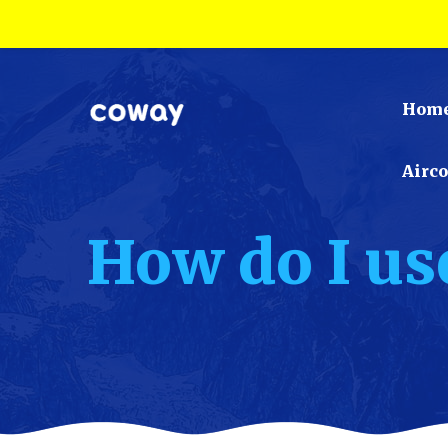
Hom
Airc
How do I us