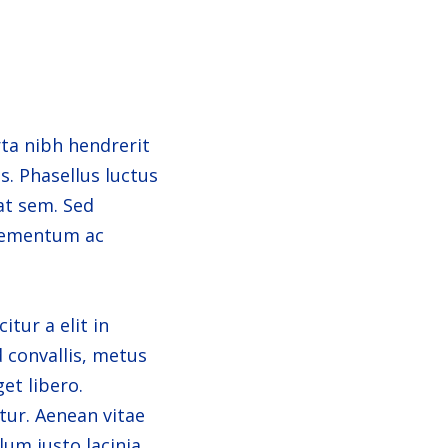
rta nibh hendrerit
s. Phasellus luctus
at sem. Sed
elementum ac
itur a elit in
d convallis, metus
et libero.
tur. Aenean vitae
lum justo lacinia