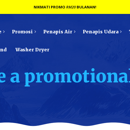
NIKMATI PROMO
RM20
BULANAN!
e
Promosi
Penapis Air
Penapis Udara
ond
Washer Dryer
e a promotiona