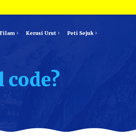
Tilam
Kerusi Urut
Peti Sejuk
l code?