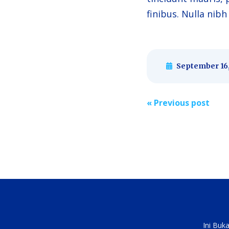
finibus. Nulla nibh
September 16,
Post
«
Previous post
naviga
Ini Buk