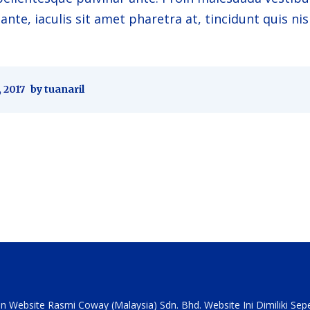
 ante, iaculis sit amet pharetra at, tincidunt quis nisi
 2017
by tuanaril
tion
an Website Rasmi Coway (Malaysia) Sdn. Bhd. Website Ini Dimiliki Se