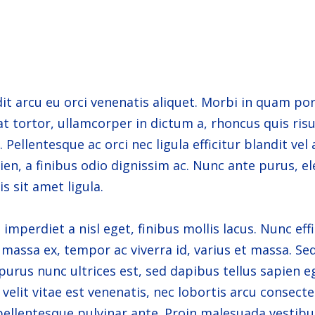
it arcu eu orci venenatis aliquet. Morbi in quam po
t tortor, ullamcorper in dictum a, rhoncus quis risu
ellentesque ac orci nec ligula efficitur blandit vel 
en, a finibus odio dignissim ac. Nunc ante purus, 
is sit amet ligula.
mperdiet a nisl eget, finibus mollis lacus. Nunc effic
s massa ex, tempor ac viverra id, varius et massa. Se
 purus nunc ultrices est, sed dapibus tellus sapien eg
elit vitae est venenatis, nec lobortis arcu consecte
pellentesque pulvinar ante. Proin malesuada vestibu