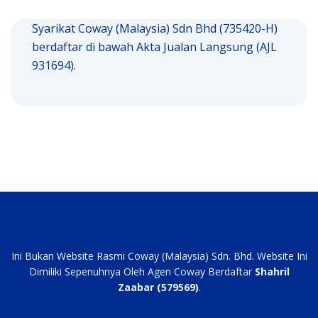
Syarikat Coway (Malaysia) Sdn Bhd (735420-H)
berdaftar di bawah Akta Jualan Langsung (AJL
931694).
Ini Bukan Website Rasmi Coway (Malaysia) Sdn. Bhd. Website Ini
Dimiliki Sepenuhnya Oleh Agen Coway Berdaftar
Shahril
Zaabar (579569)
.