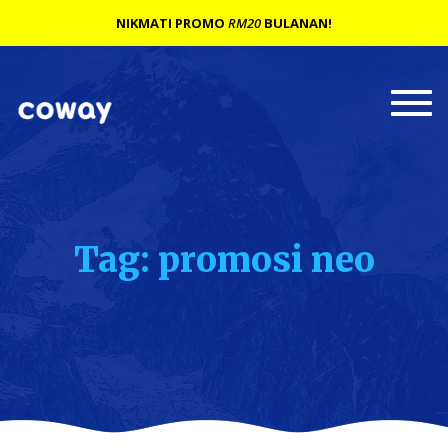
NIKMATI PROMO
RM20
BULANAN!
Togg
navi
Tag: promosi neo