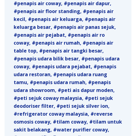
penapis air coway
penapis air dapur
penapis air floor standing
penapis air
kecil
penapis air keluarga
penapis air
keluarga besar
penapis air panas sejuk
penapis air pejabat
penapis air ro
coway
penapis air rumah
penapis air
table top
penapis air tangki besar
penapis udara bilik besar
penapis udara
coway
penapis udara pejabat
penapis
udara restoran
penapis udara ruang
tamu
penapis udara rumah
penapis
udara showroom
peti ais dapur moden
peti sejuk coway malaysia
peti sejuk
deodoriser filter
peti sejuk silver ion
refrigerator coway malaysia
reverse
osmosis coway
tilam coway
tilam untuk
sakit belakang
water purifier coway