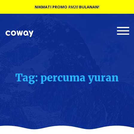
NIKMATI PROMO
RM20
BULANAN!
Togg
navi
Tag: percuma yuran