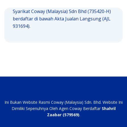
Syarikat Coway (Malaysia) Sdn Bhd (735420-H)
berdaftar di bawah Akta Jualan Langsung (AJL
931694).
Ini Bukan Website Rasmi Coway (Malaysia) Sdn. Bhd. Website Ini
Dimiliki Sepenuhnya Oleh Agen Coway Berdaftar
Shahril
Zaabar (579569)
.