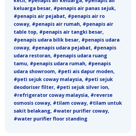
kecil
penapis air keluarga
penapis air
keluarga besar
penapis air panas sejuk
penapis air pejabat
penapis air ro
coway
penapis air rumah
penapis air
table top
penapis air tangki besar
penapis udara bilik besar
penapis udara
coway
penapis udara pejabat
penapis
udara restoran
penapis udara ruang
tamu
penapis udara rumah
penapis
udara showroom
peti ais dapur moden
peti sejuk coway malaysia
peti sejuk
deodoriser filter
peti sejuk silver ion
refrigerator coway malaysia
reverse
osmosis coway
tilam coway
tilam untuk
sakit belakang
water purifier coway
water purifier floor standing