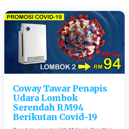
Coway Tawar Penapis
Udara Lombok
Serendah RM94
Berikutan Covid-19