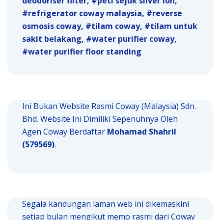
deodoriser filter
peti sejuk silver ion
refrigerator coway malaysia
reverse
osmosis coway
tilam coway
tilam untuk
sakit belakang
water purifier coway
water purifier floor standing
Ini Bukan Website Rasmi Coway (Malaysia) Sdn.
Bhd. Website Ini Dimiliki Sepenuhnya Oleh
Agen Coway Berdaftar
Mohamad Shahril
(579569)
.
Segala kandungan laman web ini dikemaskini
setiap bulan mengikut memo rasmi dari Coway