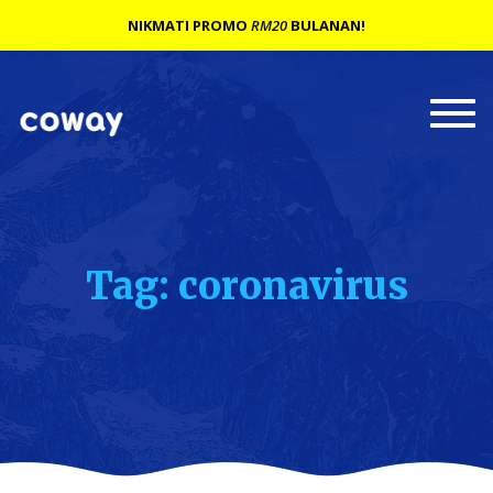
NIKMATI PROMO
RM20
BULANAN!
Togg
navi
Tag: coronavirus