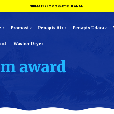
NIKMATI PROMO
RM20
BULANAN!
e
Promosi
Penapis Air
Penapis Udara
ond
Washer Dryer
um award