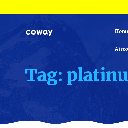
Hom
Airc
Tag: platin