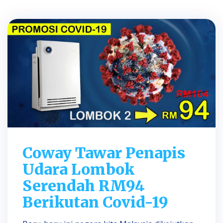
Coway Tawar Penapis
Udara Lombok
Serendah RM94
Berikutan Covid-19