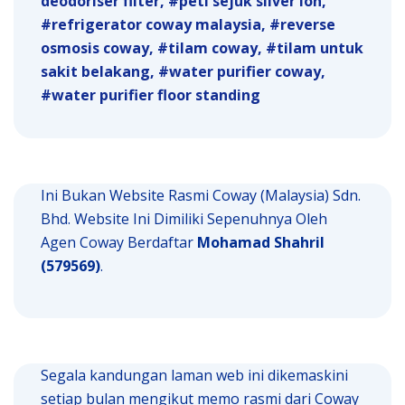
deodoriser filter
peti sejuk silver ion
refrigerator coway malaysia
reverse
osmosis coway
tilam coway
tilam untuk
sakit belakang
water purifier coway
water purifier floor standing
Ini Bukan Website Rasmi Coway (Malaysia) Sdn.
Bhd. Website Ini Dimiliki Sepenuhnya Oleh
Agen Coway Berdaftar
Mohamad Shahril
(579569)
.
Segala kandungan laman web ini dikemaskini
setiap bulan mengikut memo rasmi dari Coway