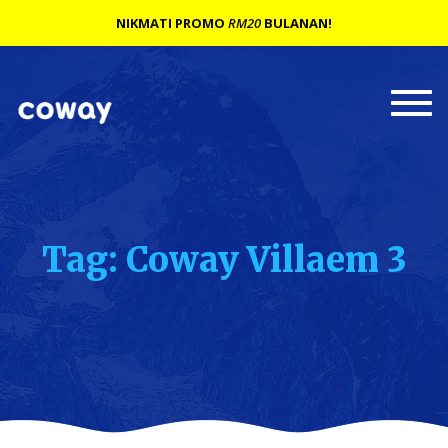
NIKMATI PROMO
RM20
BULANAN!
Togg
navi
Tag: Coway Villaem 3