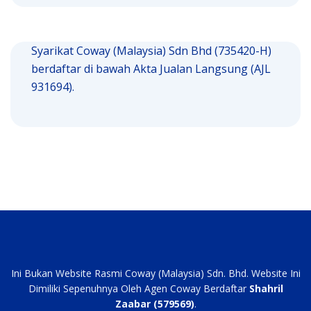
Syarikat Coway (Malaysia) Sdn Bhd (735420-H)
berdaftar di bawah Akta Jualan Langsung (AJL
931694).
Ini Bukan Website Rasmi Coway (Malaysia) Sdn. Bhd. Website Ini
Dimiliki Sepenuhnya Oleh Agen Coway Berdaftar
Shahril
Zaabar (579569)
.