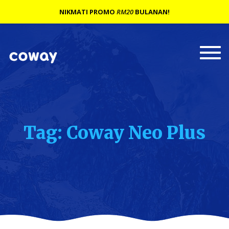
NIKMATI PROMO
RM20
BULANAN!
Togg
navi
Tag: Coway Neo Plus