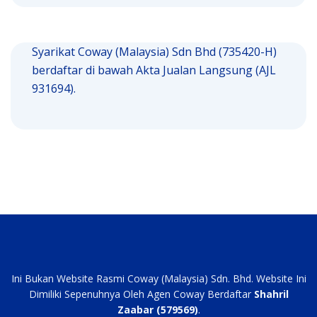
Syarikat Coway (Malaysia) Sdn Bhd (735420-H)
berdaftar di bawah Akta Jualan Langsung (AJL
931694).
Ini Bukan Website Rasmi Coway (Malaysia) Sdn. Bhd. Website Ini
Dimiliki Sepenuhnya Oleh Agen Coway Berdaftar
Shahril
Zaabar (579569)
.