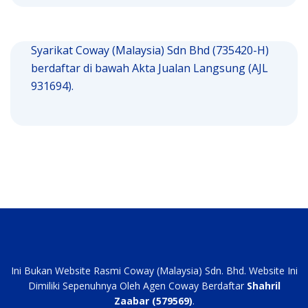
Syarikat Coway (Malaysia) Sdn Bhd (735420-H)
berdaftar di bawah Akta Jualan Langsung (AJL
931694).
Ini Bukan Website Rasmi Coway (Malaysia) Sdn. Bhd. Website Ini
Dimiliki Sepenuhnya Oleh Agen Coway Berdaftar
Shahril
Zaabar (579569)
.