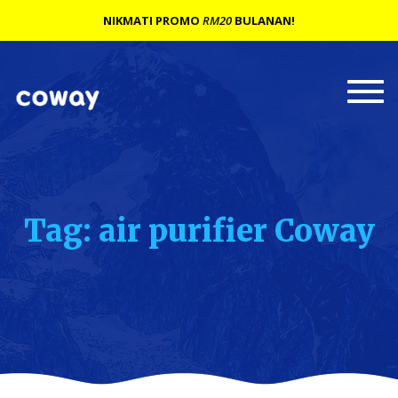
NIKMATI PROMO
RM20
BULANAN!
Togg
navi
Tag: air purifier Coway