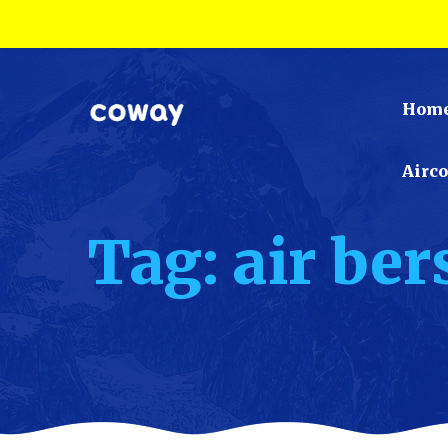
Hom
Airc
Tag: air be