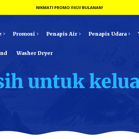
NIKMATI PROMO
RM20
BULANAN!
e
Promosi
Penapis Air
Penapis Udara
ond
Washer Dryer
rsih untuk kelu