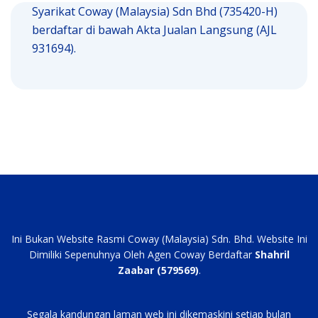
Syarikat Coway (Malaysia) Sdn Bhd (735420-H)
berdaftar di bawah Akta Jualan Langsung (AJL
931694).
Ini Bukan Website Rasmi Coway (Malaysia) Sdn. Bhd. Website Ini
Dimiliki Sepenuhnya Oleh Agen Coway Berdaftar
Shahril
Zaabar (579569)
.
Segala kandungan laman web ini dikemaskini setiap bulan