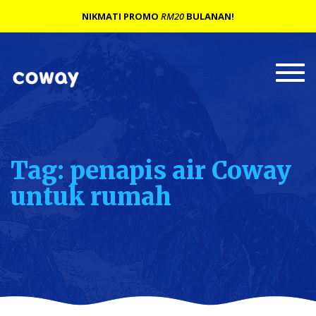
NIKMATI PROMO
RM20
BULANAN!
Togg
navi
Tag: penapis air Coway
untuk rumah