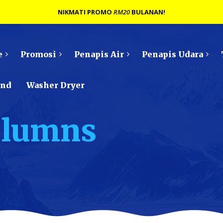
NIKMATI PROMO
RM20
BULANAN!
e
Promosi
Penapis Air
Penapis Udara
ond
Washer Dryer
olumns