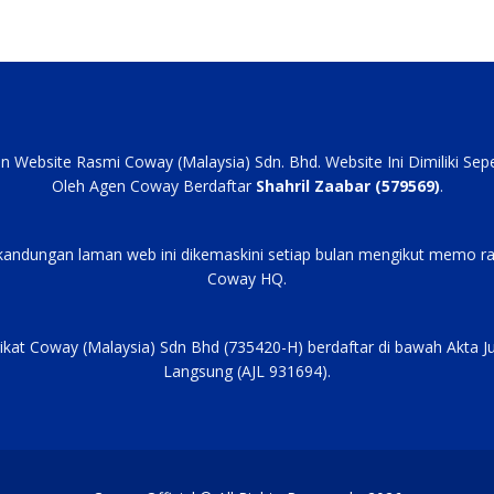
an Website Rasmi Coway (Malaysia) Sdn. Bhd. Website Ini Dimiliki Se
Oleh Agen Coway Berdaftar
Shahril Zaabar (579569)
.
kandungan laman web ini dikemaskini setiap bulan mengikut memo ra
Coway HQ.
ikat Coway (Malaysia) Sdn Bhd (735420-H) berdaftar di bawah Akta J
Langsung (AJL 931694).