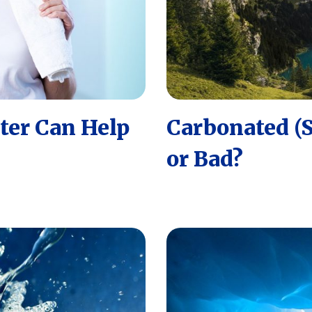
er Can Help
Carbonated (
or Bad?