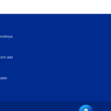
penuhnya
smi dari
ualan