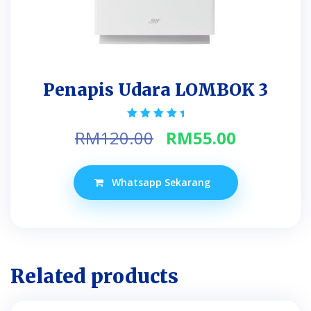
Penapis Udara LOMBOK 3
Rated
Original
Current
RM
120.00
RM
55.00
5.00
out of 5
price
price
was:
is:
Whatsapp Sekarang
RM120.00.
RM55.00.
Related products