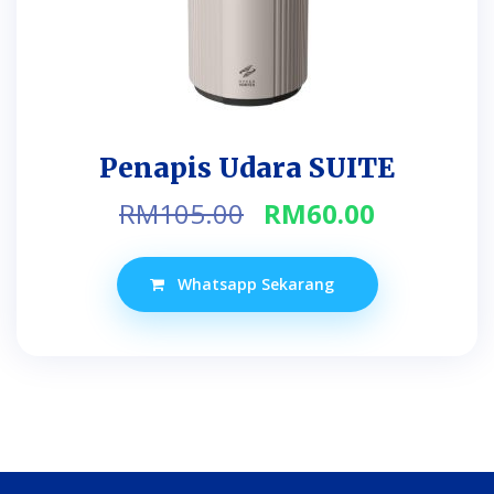
Penapis Udara SUITE
Original
Current
RM
105.00
RM
60.00
price
price
was:
is:
Whatsapp Sekarang
RM105.00.
RM60.00.