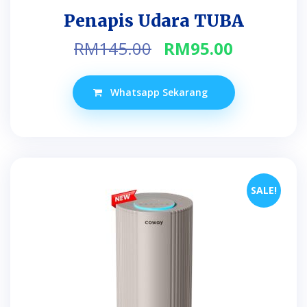
Penapis Udara TUBA
Original
Current
RM
145.00
RM
95.00
price
price
was:
is:
Whatsapp Sekarang
RM145.00.
RM95.00.
SALE!