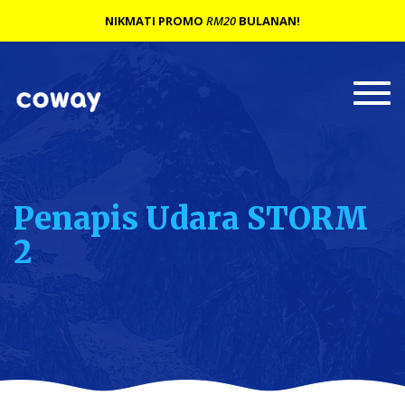
NIKMATI PROMO
RM20
BULANAN!
Togg
navi
Penapis Udara STORM
2