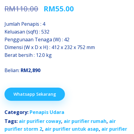
Original
Current
RM
110.00
RM
55.00
price
price
was:
is:
Jumlah Penapis : 4
RM110.00.
RM55.00.
Keluasan (sqft) : 532
Penggunaan Tenaga (W) : 42
Dimensi (W x D x H) : 412 x 232 x 752 mm
Berat bersih : 12.0 kg
Belian:
RM2,890
Whatsapp Sekarang
Category:
Penapis Udara
Tags:
air purifier coway
,
air purifier rumah
,
air
purifier storm 2
,
air purifier untuk asap
,
air purifier