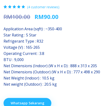
(
4
customer reviews)
Rated
4
5.00
Original
Current
RM
100.00
RM
90.00
out of 5
based on
price
price
customer
was:
is:
ratings
Application Area (sqft) : ~350-400
RM100.00.
RM90.00.
Star Rating : 5 Star
Refrigerant Type : R32
Voltage (V) : 165-265
Operating Current : 3.8
BTU : 9,000
Net Dimensions (Indoor) (W x H x D) : 888 x 313 x 205
Net Dimensions (Outdoor) (W x H x D) : 777 x 498 x 290
Net Weight (Indoor) : 10.5 kg
Net weight (Outdoor) : 20.5 kg
Whatsapp Sekarang