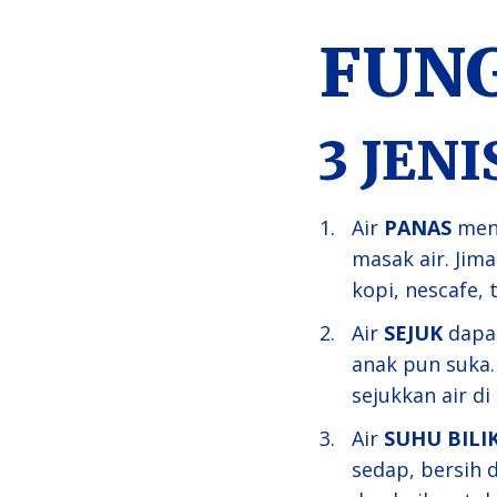
FUNG
3 JEN
Air
PANAS
men
masak air. Ji
kopi, nescafe, 
Air
SEJUK
dapat
anak pun suka.
sejukkan air di
Air
SUHU BILI
sedap, bersih 