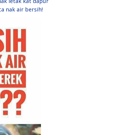
nak letak kat dapur
ta nak air bersih!