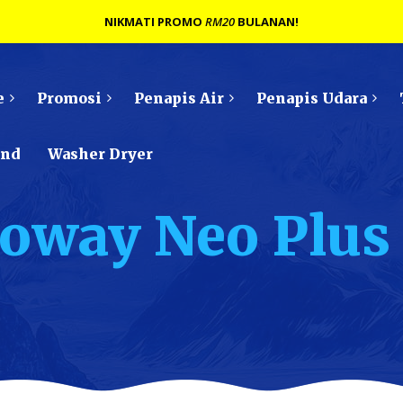
NIKMATI PROMO
RM20
BULANAN!
e
Promosi
Penapis Air
Penapis Udara
ond
Washer Dryer
Coway Neo Plus