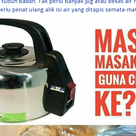
 tubuh badan. Tak perlu banyak jug atau bekas air 
 perlu penat ulang alik isi air yang ditapis semata-ma