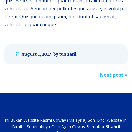
quis. Aenean commodo quam ipsum, id aliquam purus
vehicula ut. Aenean nec pellentesque augue, in volutpat
lorem. Quisque quam ipsum, tincidunt et sapien at,
vehicula aliquam neque.
August 1, 2017
by tuanaril
Post
Next post
»
navigation
Ini Bukan Website Rasmi Coway (Malaysia) Sdn. Bhd. Website Ini
Dimiliki Sepenuhnya Oleh Agen Coway Berdaftar
Shahril