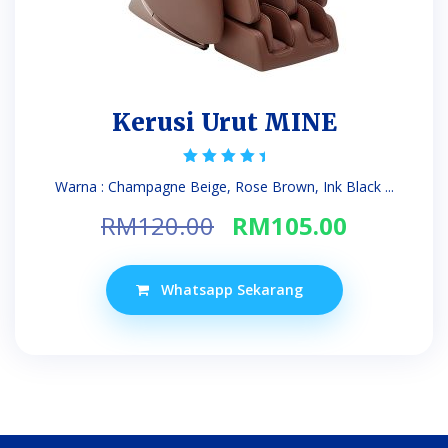
Kerusi Urut MINE
Rated
Warna : Champagne Beige, Rose Brown, Ink Black ...
5.00
out of 5
Original
Current
RM
120.00
RM
105.00
price
price
was:
is:
Whatsapp Sekarang
RM120.00.
RM105.0