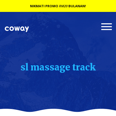
NIKMATI PROMO
RM20
BULANAN!
Togg
navi
sl massage track