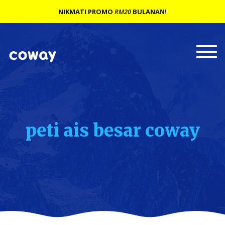
NIKMATI PROMO
RM20
BULANAN!
Togg
navi
peti ais besar coway