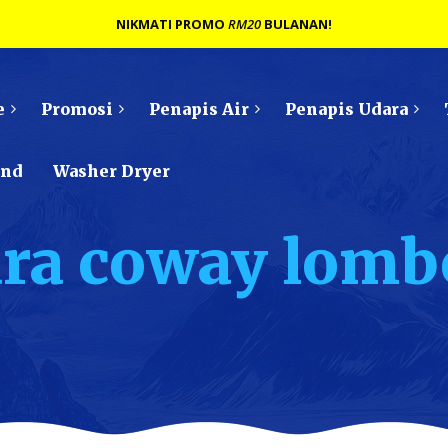
NIKMATI PROMO
RM20
BULANAN!
e
Promosi
Penapis Air
Penapis Udara
ond
Washer Dryer
ara coway lomb