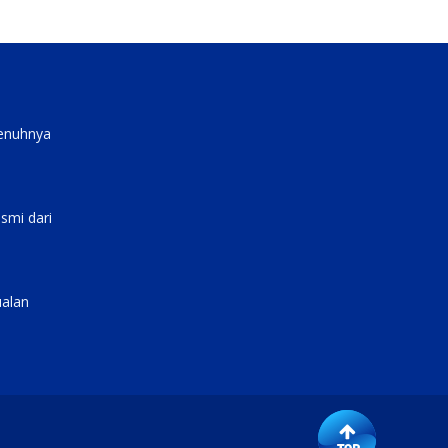
penuhnya
smi dari
ualan