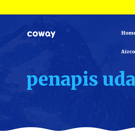
Hom
Airc
penapis ud