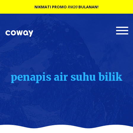
NIKMATI PROMO
RM20
BULANAN!
Togg
navi
penapis air suhu bilik