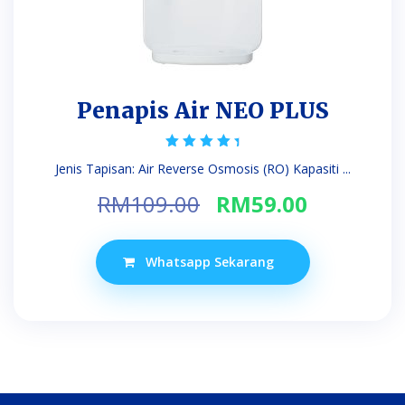
Penapis Air NEO PLUS
Rated
Jenis Tapisan: Air Reverse Osmosis (RO) Kapasiti ...
4.94
out of 5
Original
Current
RM
109.00
RM
59.00
price
price
was:
is:
Whatsapp Sekarang
RM109.00.
RM59.00.