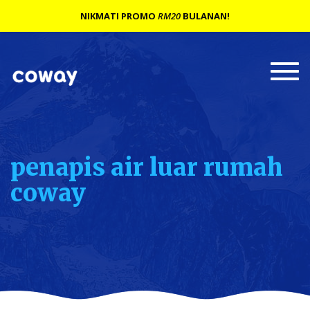
NIKMATI PROMO
RM20
BULANAN!
Togg
navi
penapis air luar rumah
coway