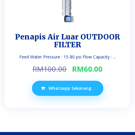
Penapis Air Luar OUTDOOR
FILTER
Feed Water Pressure : 15-80 psi Flow Capacity : ...
Original
Current
RM
100.00
RM
60.00
price
price
was:
is:
Whatsapp Sekarang
RM100.00.
RM60.00.