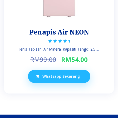
Penapis Air NEON
Rated
Jenis Tapisan: Air Mineral Kapasiti Tangki: 2.5 ...
5.00
out of 5
Original
Current
RM
99.00
RM
54.00
price
price
was:
is:
Whatsapp Sekarang
RM99.00.
RM54.00.