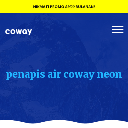
NIKMATI PROMO
RM20
BULANAN!
Togg
navi
penapis air coway neon