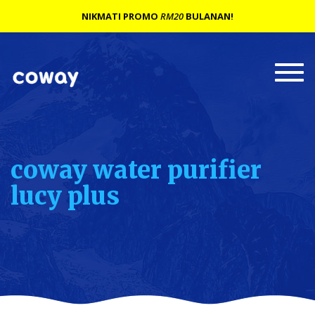
NIKMATI PROMO
RM20
BULANAN!
Togg
navi
coway water purifier
lucy plus