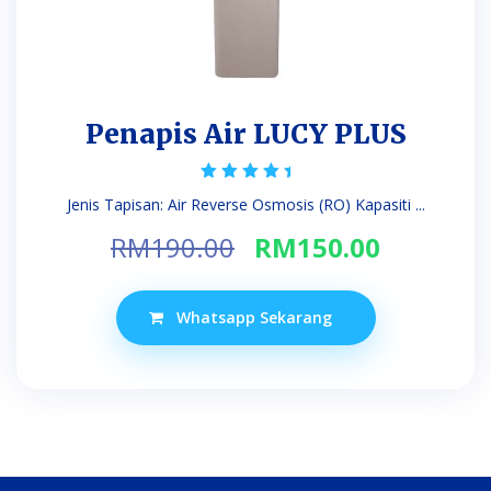
Penapis Air LUCY PLUS
Rated
Jenis Tapisan: Air Reverse Osmosis (RO) Kapasiti ...
5.00
out of 5
Original
Current
RM
190.00
RM
150.00
price
price
was:
is:
Whatsapp Sekarang
RM190.00.
RM150.0