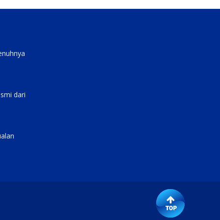
penuhnya
smi dari
ualan