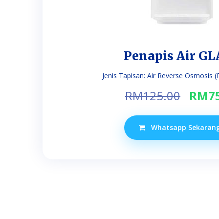
Penapis Air G
Jenis Tapisan: Air Reverse Osmosis (RO
Orig
RM
125.00
RM
7
price
was:
Whatsapp Sekaran
RM12