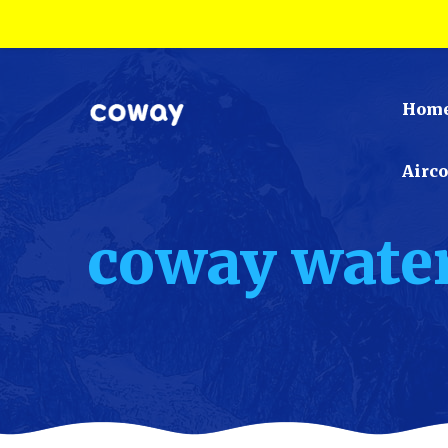
Hom
Airc
coway water