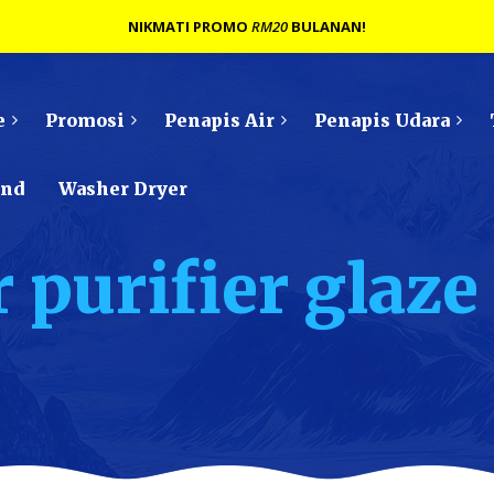
NIKMATI PROMO
RM20
BULANAN!
e
Promosi
Penapis Air
Penapis Udara
ond
Washer Dryer
 purifier glaze