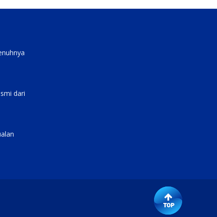
penuhnya
smi dari
ualan