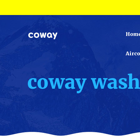
Hom
Airc
coway wash