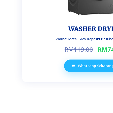
WASHER DRY
Warna: Metal Gray Kapasiti Basuhan:
Orig
RM
119.00
RM
7
price
was:
Whatsapp Sekaran
RM11