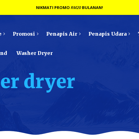
NIKMATI PROMO
RM20
BULANAN!
e
Promosi
Penapis Air
Penapis Udara
ond
Washer Dryer
er dryer