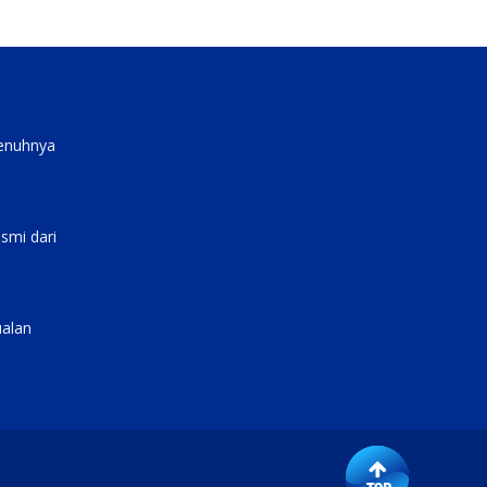
penuhnya
smi dari
ualan