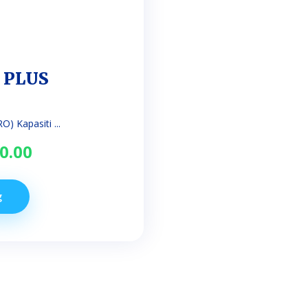
Y PLUS
) Kapasiti ...
nal
Current
0.00
price
is:
g
.00.
RM150.00.