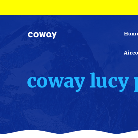
Hom
Airc
coway lucy 