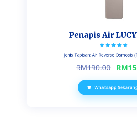
Penapis Air LUC
Rated
Jenis Tapisan: Air Reverse Osmosis (RO
5.00
out of 5
Origi
RM
190.00
RM
15
price
was:
Whatsapp Sekaran
RM190