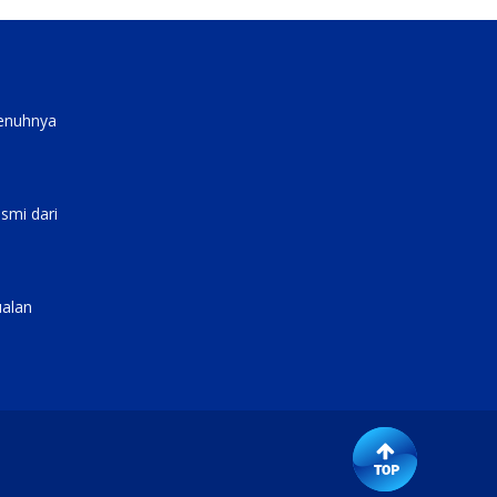
penuhnya
smi dari
ualan