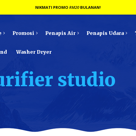
NIKMATI PROMO
RM20
BULANAN!
e
Promosi
Penapis Air
Penapis Udara
ond
Washer Dryer
rifier studio