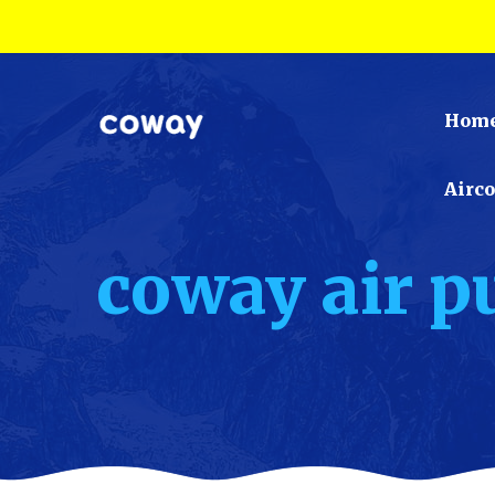
Hom
Airc
coway air pu