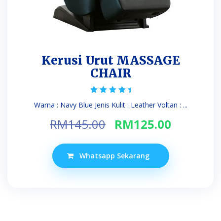
Kerusi Urut MASSAGE
CHAIR
Rated
Warna : Navy Blue Jenis Kulit : Leather Voltan : ...
5.00
out of 5
Original
Current
RM
145.00
RM
125.00
price
price
was:
is:
Whatsapp Sekarang
RM145.00.
RM125.0