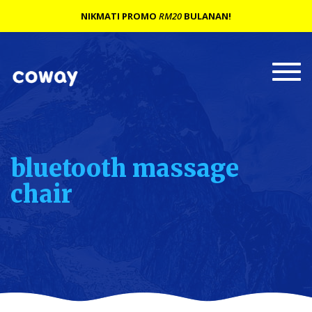
NIKMATI PROMO
RM20
BULANAN!
Togg
navi
bluetooth massage
chair