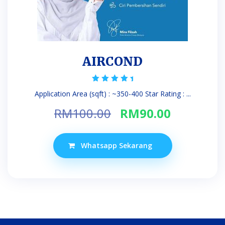
AIRCOND
Rated
Application Area (sqft) : ~350-400 Star Rating : ...
5.00
out of 5
Original
Current
RM
100.00
RM
90.00
price
price
was:
is:
Whatsapp Sekarang
RM100.00.
RM90.00.