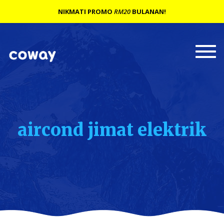
NIKMATI PROMO
RM20
BULANAN!
Togg
navi
aircond jimat elektrik