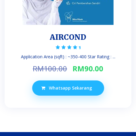
AIRCOND
Rated
Application Area (sqft) : ~350-400 Star Rating : ...
5.00
out of 5
Original
Current
RM
100.00
RM
90.00
price
price
was:
is:
Whatsapp Sekarang
RM100.00.
RM90.00.