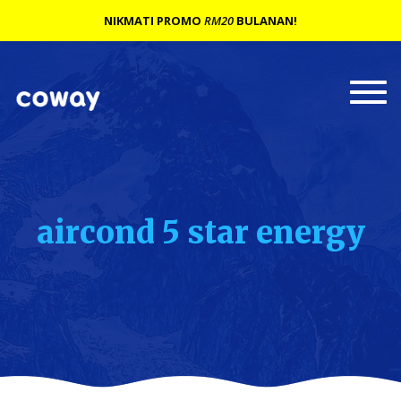
NIKMATI PROMO
RM20
BULANAN!
Togg
navi
aircond 5 star energy