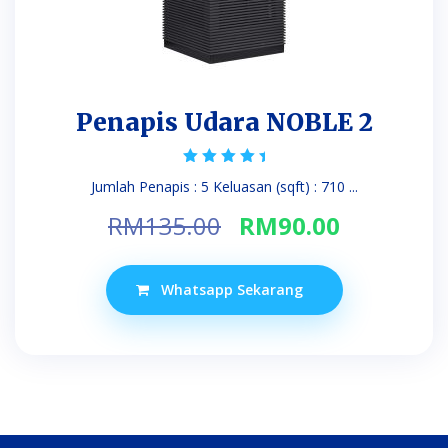
Penapis Udara NOBLE 2
Rated
Jumlah Penapis : 5 Keluasan (sqft) : 710 ...
5.00
out of 5
Original
Current
RM
135.00
RM
90.00
price
price
was:
is:
Whatsapp Sekarang
RM135.00.
RM90.00.