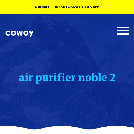
NIKMATI PROMO
RM20
BULANAN!
Togg
navi
air purifier noble 2